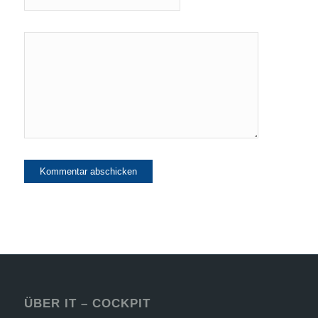
ÜBER IT – COCKPIT