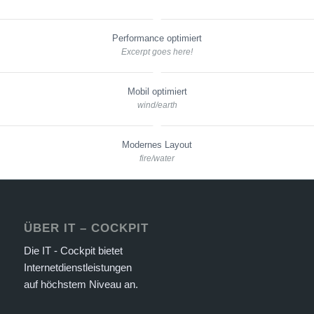
Performance optimiert
Excerpt goes here!
Mobil optimiert
wind/earth
Modernes Layout
fire/water
ÜBER IT – COCKPIT
Die IT - Cockpit bietet
Internetdienstleistungen
auf höchstem Niveau an.