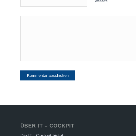
Website
ÜBER IT – COCKPIT
Die IT - Cockpit bietet